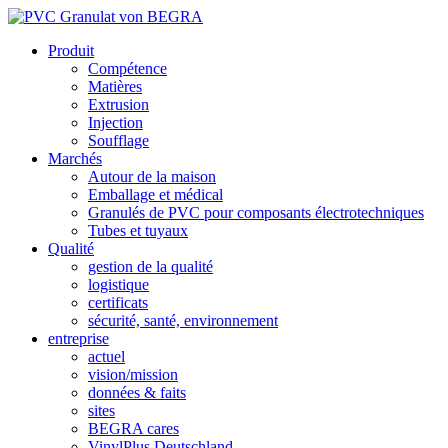
Produit
Compétence
Matières
Extrusion
Injection
Soufflage
Marchés
Autour de la maison
Emballage et médical
Granulés de PVC pour composants électrotechniques
Tubes et tuyaux
Qualité
gestion de la qualité
logistique
certificats
sécurité, santé, environnement
entreprise
actuel
vision/mission
données & faits
sites
BEGRA cares
VinylPlus Deutschland