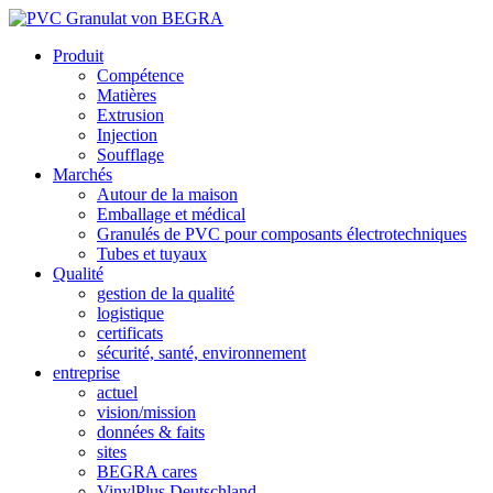
Produit
Compétence
Matières
Extrusion
Injection
Soufflage
Marchés
Autour de la maison
Emballage et médical
Granulés de PVC pour composants électrotechniques
Tubes et tuyaux
Qualité
gestion de la qualité
logistique
certificats
sécurité, santé, environnement
entreprise
actuel
vision/mission
données & faits
sites
BEGRA cares
VinylPlus Deutschland